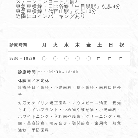
ステーションコート店舗2
東急東横線・日比谷線「中目黒駅」徒歩4分
東急東横線「代官山駅」徒歩10分
近隣にコインパーキングあり
月
火
水
木
金
土
日
祝
診療時間
〇
〇
〇
〇
〇
□
□
□
9:30 - 19:30
診療時間 □･･･09:30～18:00
休診日／不定休
診療科目／歯科・小児歯科・矯正歯科・歯科口腔外
科
対応カテゴリ／矯正歯科・マウスピース矯正・親知
らず・インプラント・つめ物や被せ物・小児歯科・
ホワイトニング・入れ歯や義歯・クリーニング・虫
歯・美容診療・噛み合せ・顎関節症・歯周病・知覚
過敏・予防歯科