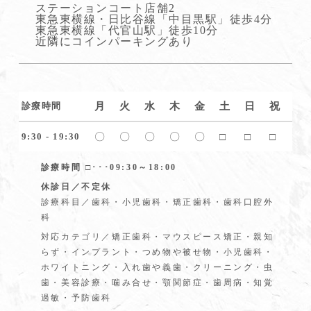
ステーションコート店舗2
東急東横線・日比谷線「中目黒駅」徒歩4分
東急東横線「代官山駅」徒歩10分
近隣にコインパーキングあり
月
火
水
木
金
土
日
祝
診療時間
〇
〇
〇
〇
〇
□
□
□
9:30 - 19:30
診療時間 □･･･09:30～18:00
休診日／不定休
診療科目／歯科・小児歯科・矯正歯科・歯科口腔外
科
対応カテゴリ／矯正歯科・マウスピース矯正・親知
らず・インプラント・つめ物や被せ物・小児歯科・
ホワイトニング・入れ歯や義歯・クリーニング・虫
歯・美容診療・噛み合せ・顎関節症・歯周病・知覚
過敏・予防歯科