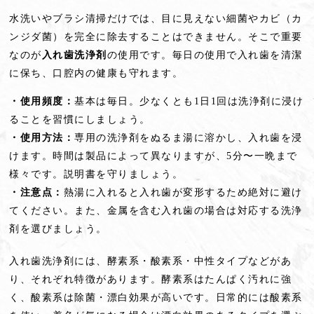
水洗いやブラシ清掃だけでは、目に見えない細菌やカビ（カ
ンジダ菌）を完全に除去することはできません。そこで重要
なのが
入れ歯洗浄剤
の使用です。毎日の使用で入れ歯を清潔
に保ち、口腔内の健康も守れます。
・使用頻度：
基本は毎日。少なくとも1日1回は洗浄剤に浸け
ることを習慣にしましょう。
・使用方法：
専用の洗浄剤をぬるま湯に溶かし、入れ歯を浸
けます。時間は製品によって異なりますが、5分〜一晩まで
様々です。説明書を守りましょう。
・注意点：
熱湯に入れると入れ歯が変形するため絶対に避け
てください。また、金属を含む入れ歯の場合は対応する洗浄
剤を選びましょう。
入れ歯洗浄剤には、酵素系・酸素系・中性タイプなどがあ
り、それぞれ特徴があります。酵素系はたんぱく汚れに強
く、酸素系は除菌・漂白効果が高いです。日常的には酸素系