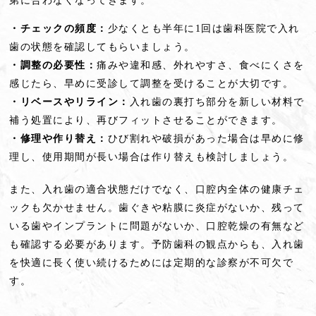
第に合わなくなってきます。
・チェックの頻度：
少なくとも半年に1回は歯科医院で入れ
歯の状態を確認してもらいましょう。
・調整の必要性：
痛みや違和感、外れやすさ、食べにくさを
感じたら、早めに受診して調整を受けることが大切です。
・リベースやリライン：
入れ歯の裏打ち部分を新しい材料で
補う処置により、再びフィットさせることができます。
・修理や作り替え：
ひび割れや破損があった場合は早めに修
理し、使用期間が長い場合は作り替えも検討しましょう。
また、入れ歯の適合状態だけでなく、口腔内全体の健康チェ
ックも欠かせません。歯ぐきや粘膜に炎症がないか、残って
いる歯やインプラントに問題がないか、口腔乾燥の有無など
も確認する必要があります。予防歯科の観点からも、入れ歯
を快適に長く使い続けるためには定期的な診察が不可欠で
す。