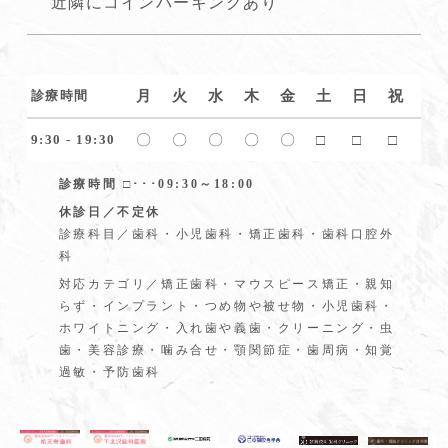
近隣にコインパーキングあり
月
火
水
木
金
土
日
祝
診療時間
〇
〇
〇
〇
〇
□
□
□
9:30 - 19:30
診療時間 □･･･09:30～18:00
休診日／不定休
診療科目／歯科・小児歯科・矯正歯科・歯科口腔外
科
対応カテゴリ／矯正歯科・マウスピース矯正・親知
らず・インプラント・つめ物や被せ物・小児歯科・
ホワイトニング・入れ歯や義歯・クリーニング・虫
歯・美容診療・噛み合せ・顎関節症・歯周病・知覚
過敏・予防歯科