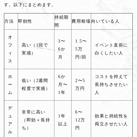
す。以下にまとめます。
持続期
方法
即効性
費用相場
向いている人
間
オ
3〜
1.5〜
フ
高い（1回で
イベント直前に
6か
5万
ィ
実感）
白くしたい人
月
円/回
ス
ホ
6か
コストを抑えて
低い（2週間
2〜5
ー
月〜
長持ちさせたい
程度で実感）
万円
ム
1年
人
デ
非常に高い
6〜
ュ
1年
効果と持続性を
（即効＋長持
12万
ア
以上
両立させたい人
ち）
円
ル