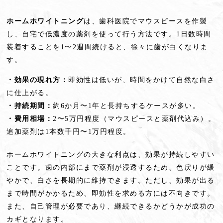
ホームホワイトニング
は、歯科医院でマウスピースを作製
し、自宅で低濃度の薬剤を使って行う方法です。1日数時間
装着することを1〜2週間続けると、徐々に歯が白くなりま
す。
・効果の現れ方：
即効性は低いが、時間をかけて自然な白さ
に仕上がる。
・持続期間：
約6か月〜1年と長持ちするケースが多い。
・費用相場：
2〜5万円程度（マウスピースと薬剤代込み）。
追加薬剤は1本数千円〜1万円程度。
ホームホワイトニングの大きな利点は、効果が持続しやすい
ことです。歯の内部にまで薬剤が浸透するため、色戻りが緩
やかで、白さを長期的に維持できます。ただし、効果が出る
まで時間がかかるため、即効性を求める方には不向きです。
また、自己管理が必要であり、継続できるかどうかが成功の
カギとなります。